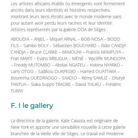
Les artistes africains établis ou émergents sont fermement
ancrés dans leurs identités et histoires respectives,
montrant leurs liens étroits avec le monde moderne sans
pour autant avoir perdu leurs racines et leur identité.
Artistes représentés par la galerie OOA de Sitges :
ABOUDIA – ANJEL – Miquel ARNAL – BOB-NOSA – BODO
FILS – Sambo BOLY – Sébastien BOUCHARD – Ilídio CANDJA
CANDJA – Bruce CLARKE – MIMOUNI – Francis MAMPUYA –
Fran MARTÍ – Evans MBUGUA – MÉNÉ – Wycliffe MUNDOPA
– Freddy MUTOMBO – Abdias NGATEU – Kobina NYARKO –
Larry OTOO – Sadikou OUKPEDJO – Hamed OUATTARA –
Boureima OUEDRAOGO – SAADIO – Rémy SAMUZ – Diseye
TANTUA – Siaka Soppo TRAORE – David THUKU – Frédéric
TURAY
F. I le gallery
La directrice de la galerie, Kate Caiazza, est originaire de
New York et apporte une sensibilité nouvelle à cette galerie
branchée de la vieille ville de Sitges. Le travail est moderne