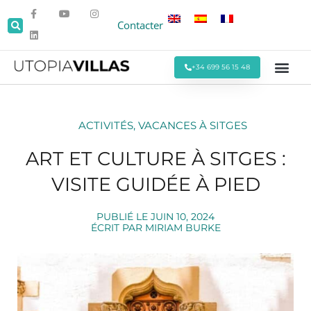
Contacter
+34 699 56 15 48
Toutes les Villas
Villas en Bo
Villas autour de Sitges
Événements et
Séjours Mens
Offres Spéci
ACTIVITÉS
,
VACANCES À SITGES
ART ET CULTURE À SITGES :
VISITE GUIDÉE À PIED
PUBLIÉ LE
JUIN 10, 2024
ÉCRIT PAR
MIRIAM BURKE