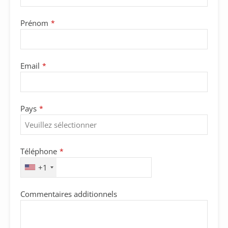
Prénom
*
Your
Email
*
Website
*
Pays
*
Téléphone
*
+1
Commentaires additionnels