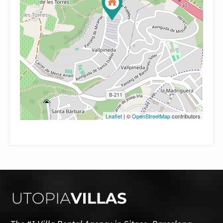
Leaflet
| ©
OpenStreetMap
contributors