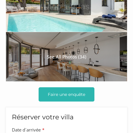
See All Photos (34)
Faire une enquête
Réserver votre villa
Your
Date d´arrivée
*