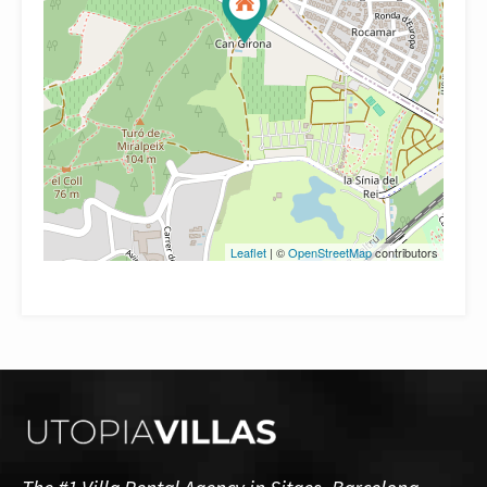
Leaflet
| ©
OpenStreetMap
contributors