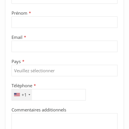
Prénom
*
Email
*
Pays
*
Email
Téléphone
*
*
+1
Commentaires additionnels