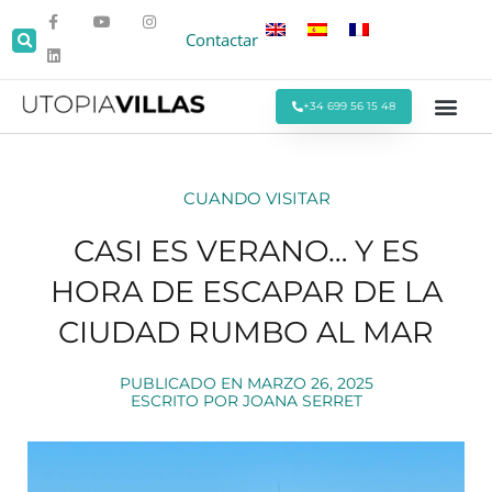
Contactar
+34 699 56 15 48
Todas las Villas
Villas cerca de la Pla
Villas Cerca de Sitges
Eventos y Reu
Estancias Men
Ofertas Espe
CUANDO VISITAR
CASI ES VERANO… Y ES
HORA DE ESCAPAR DE LA
CIUDAD RUMBO AL MAR
PUBLICADO EN
MARZO 26, 2025
ESCRITO POR
JOANA SERRET