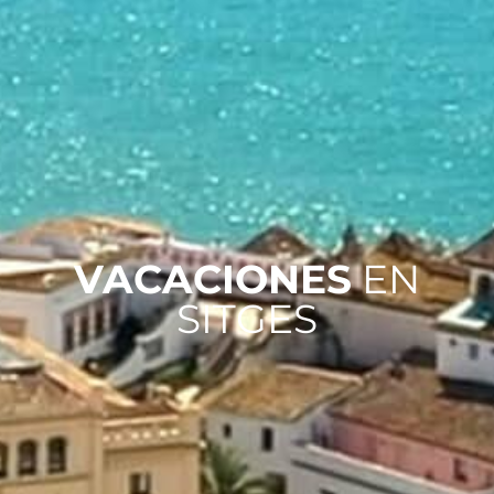
VACACIONES
EN
SITGES