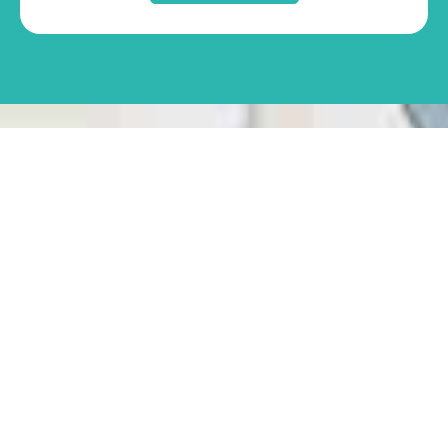
VISITA
BARCELONA
¿Una de las
mejores
cosas de
Sitges? ¡Su