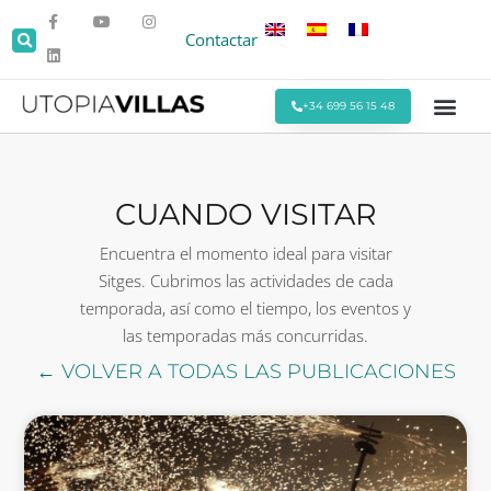
Contactar
+34 699 56 15 48
Todas las Villas
Villas cerca de la Pla
Villas Cerca de Sitges
Eventos y Reu
Estancias Men
Ofertas Espe
CUANDO VISITAR
Encuentra el momento ideal para visitar
Sitges. Cubrimos las actividades de cada
temporada, así como el tiempo, los eventos y
las temporadas más concurridas.
← VOLVER A TODAS LAS PUBLICACIONES