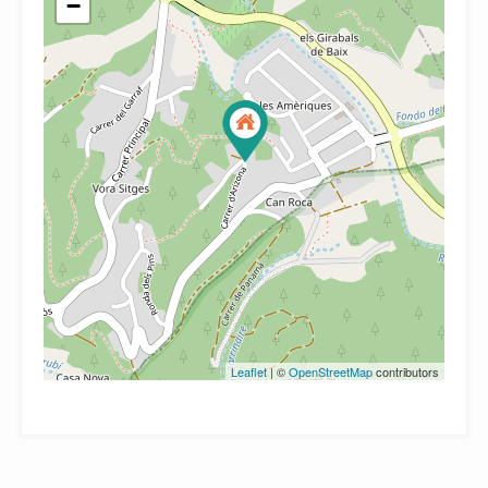
−
Leaflet
| ©
OpenStreetMap
contributors