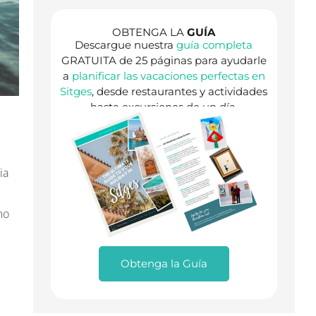
OBTENGA LA
GUÍA
Descargue nuestra
guía completa
GRATUITA de 25 páginas para ayudarle
a
planificar las vacaciones perfectas en
Sitges
, desde restaurantes y actividades
hasta excursiones de un día.
ia
mo
Obtenga la Guía