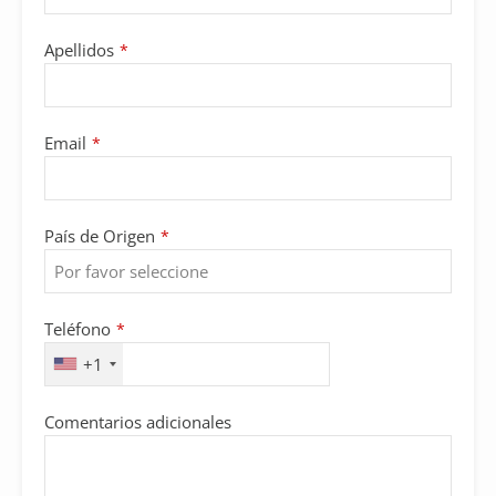
Apellidos
*
Email
*
País de Origen
*
Teléfono
*
+1
Email
Comentarios adicionales
Address
*