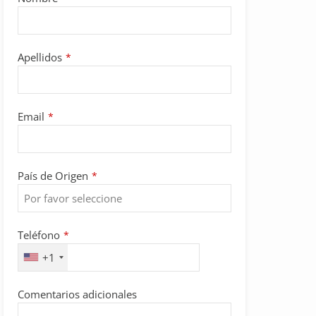
Company
Apellidos
*
Name
*
Email
*
País de Origen
*
Teléfono
*
+1
Comentarios adicionales