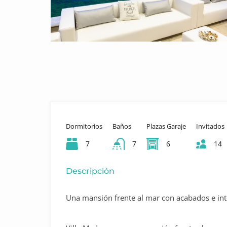
Dormitorios
Baños
Plazas Garaje
Invitados
7
7
6
14
Descripción
Una mansión frente al mar con acabados e int