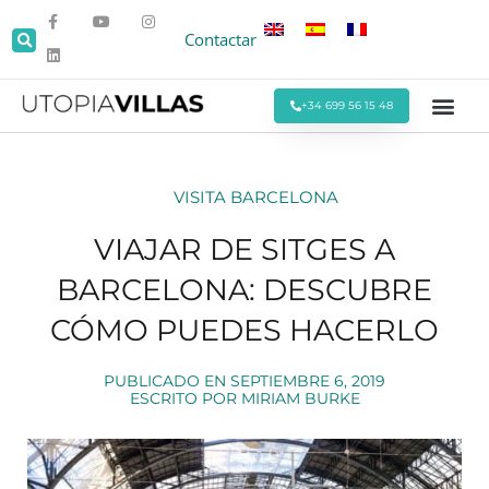
Contactar
+34 699 56 15 48
Todas las Villas
Villas cerca de la Pla
Villas Cerca de Sitges
Eventos y Reu
Estancias Men
Ofertas Espe
VISITA BARCELONA
VIAJAR DE SITGES A
BARCELONA: DESCUBRE
CÓMO PUEDES HACERLO
PUBLICADO EN
SEPTIEMBRE 6, 2019
ESCRITO POR
MIRIAM BURKE