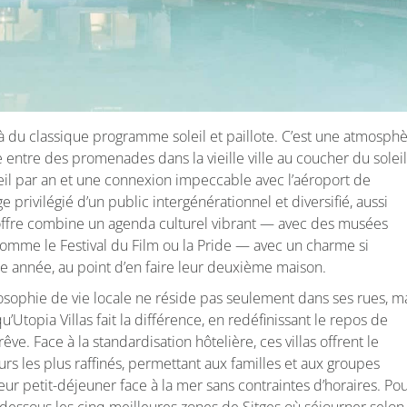
 du classique programme soleil et paillote. C’est une atmosph
face entre des promenades dans la vieille ville au coucher du soleil
leil par an et une connexion impeccable avec l’aéroport de
privilégié d’un public intergénérationnel et diversifié, aussi
 offre combine un agenda culturel vibrant — avec des musées
comme le Festival du Film ou la Pride — avec un charme si
e année, au point d’en faire leur deuxième maison.
losophie de vie locale ne réside pas seulement dans ses rues, m
qu’Utopia Villas fait la différence, en redéfinissant le repos de
e. Face à la standardisation hôtelière, ces villas offrent le
eurs les plus raffinés, permettant aux familles et aux groupes
ur petit-déjeuner face à la mer sans contraintes d’horaires. Po
i-dessous les cinq meilleures zones de Sitges où séjourner selon