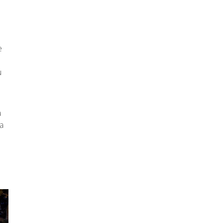
e
u
à
a