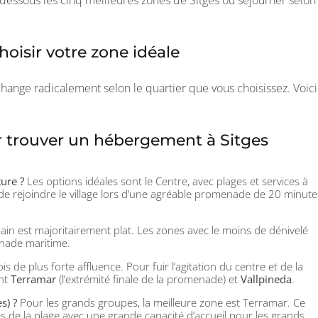
oisir votre zone idéale
change radicalement selon le quartier que vous choisissez. Voici
ur trouver un hébergement à Sitges
ture ?
Les options idéales sont le Centre, avec plages et services à
e rejoindre le village lors d’une agréable promenade de 20 minute
ain est majoritairement plat. Les zones avec le moins de dénivelé
enade maritime.
s de plus forte affluence. Pour fuir l’agitation du centre et de la
ont
Terramar
(l’extrémité finale de la promenade) et
Vallpineda
.
s) ?
Pour les grands groupes, la meilleure zone est Terramar. Ce
de la plage avec une grande capacité d’accueil pour les grands