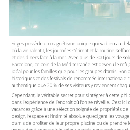
Sitges possède un magnétisme unique qui va bien au-delà
où la vie ralentit, les journées s’étirent et la routine s’ef
et des dîners face à la mer. Avec plus de 300 jours de so
Barcelone, ce coin de la Méditerranée est devenu le refuge 
idéal pour les familles que pour les groupes d’amis. Son
historiques et des festivals de renommée internationale 
authentique que 30 % de ses visiteurs y reviennent chaqu
Cependant, le véritable secret pour s’intégrer à cette phi
dans l’expérience de l’endroit où l’on se réveille. C’est ici 
vacances grâce à une sélection soignée de propriétés de rêv
design, l’espace et l’intimité absolue qu’exigent les voyag
d’amis de profiter de leur propre piscine ou de prendre le
vous aider à concevoir le séjour parfait, nous analysons c