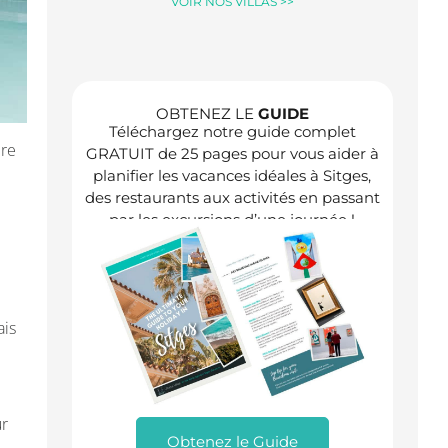
VOIR NOS VILLAS >>
OBTENEZ LE
GUIDE
Téléchargez notre guide complet
ère
GRATUIT de 25 pages pour vous aider à
planifier les vacances idéales à Sitges,
des restaurants aux activités en passant
par les excursions d’une journée !
ais
ur
Obtenez le Guide