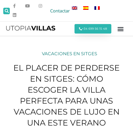
Contactar
+34 699 56 15 48
Todas las Villas
Villas cerca de la Pla
Villas Cerca de Sitges
Eventos y Reu
Estancias Men
Ofertas Espe
VACACIONES EN SITGES
EL PLACER DE PERDERSE
EN SITGES: CÓMO
ESCOGER LA VILLA
PERFECTA PARA UNAS
VACACIONES DE LUJO EN
UNA ESTE VERANO