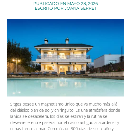
PUBLICADO EN
MAYO 28, 2026
ESCRITO POR
JOANA SERRET
Sitges posee un magnetismo único que va mucho más allá
del clásico plan de sol y chiringuito. Es una atmósfera donde
la vida se desacelera, los días se estiran y la rutina se
desvanece entre paseos por el casco antiguo al atardecer y
cenas frente al mar. Con más de 300 días de sol al año y