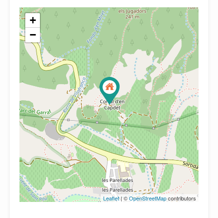
+
−
Leaflet
| ©
OpenStreetMap
contributors