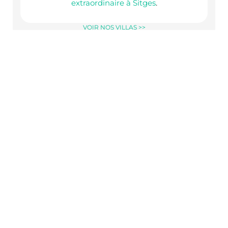
extraordinaire à Sitges
.
VOIR NOS VILLAS >>
Téléchargez notre guide complet GRATUIT de
25 pages pour vous aider à planifier les
vacances idéales à Sitges, des restaurants aux
activités en passant par les excursions d’une
journée !