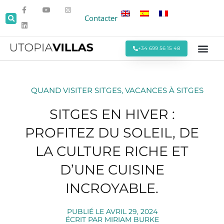
Contacter
+34 699 56 15 48
Toutes les Villas
Villas en Bo
Villas autour de Sitges
Événements et
Séjours Mens
Offres Spéci
QUAND VISITER SITGES
,
VACANCES À SITGES
SITGES EN HIVER :
PROFITEZ DU SOLEIL, DE
LA CULTURE RICHE ET
D’UNE CUISINE
INCROYABLE.
PUBLIÉ LE
AVRIL 29, 2024
ÉCRIT PAR
MIRIAM BURKE